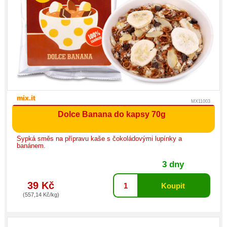
mix.it
MX11003
Dolce Banana do kapsy 70g
Sypká směs na přípravu kaše s čokoládovými lupínky a
banánem.
3 dny
39 Kč
(557,14 Kč/kg)