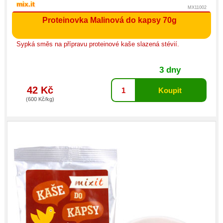
mix.it
MX11002
Proteinovka Malinová do kapsy 70g
Sypká směs na přípravu proteinové kaše slazená stévií.
3 dny
42 Kč
(600 Kč/kg)