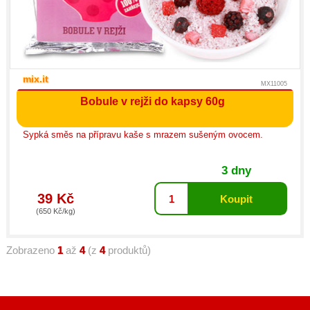
mix.it
MX11005
Bobule v rejži do kapsy 60g
Sypká směs na přípravu kaše s mrazem sušeným ovocem.
3 dny
39 Kč
(650 Kč/kg)
Zobrazeno
1
až
4
(z
4
produktů)