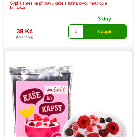
Sypká směs na přípravu kaše s kaštanovou moukou a
borůvkami.
3 dny
39 Kč
(650 Kč/kg)