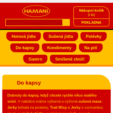
Nákupní košík
0 Kč
POKLADNA
Hotová jídla
Sušená jídla
Polévky
Do kapsy
Kondimenty
Na pití
Gastro
Smíšené zboží
Do kapsy
Dobroty do kapsy, když chcete rychle něco malého
sníst
. V nabídce máme výborná a výživná
sušená masa
Jerky
bohatá na proteiny,
Trail Mixy s Jerky
s rozmanitou