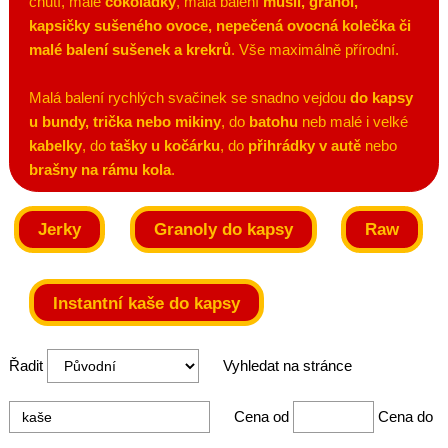
chutí, malé
čokoládky
, malá balení
müsli, granol,
kapsičky sušeného ovoce, nepečená ovocná kolečka či
malé balení sušenek a krekrů
. Vše maximálně přírodní.
Malá balení rychlých svačinek se snadno vejdou
do kapsy
u bundy, trička nebo mikiny
, do
batohu
neb malé i velké
kabelky
, do
tašky u kočárku
, do
přihrádky v autě
nebo
brašny na rámu kola
.
Jerky
Granoly do kapsy
Raw
Instantní kaše do kapsy
Řadit
Vyhledat na stránce
Cena od
Cena do