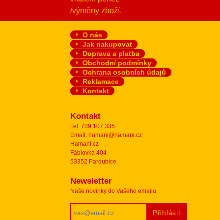
/výměny zboží.
O nás
Jak nakupovat
Doprava a platba
Obchodní podmínky
Ochrana osobních údajů
Reklamace
Kontakt
Kontakt
Tel. 739 107 335
Email: hamani@hamani.cz
Hamani.cz
Fáblovka 404
53352 Pardubice
Newsletter
Naše novinky do Vašeho emailu