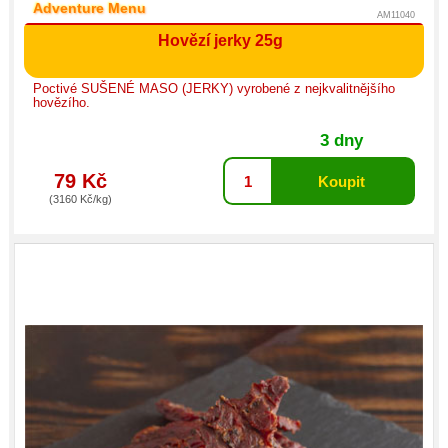
Adventure Menu
AM11040
Hovězí jerky 25g
Poctivé SUŠENÉ MASO (JERKY) vyrobené z nejkvalitnějšího
hovězího.
3 dny
79 Kč
(3160 Kč/kg)