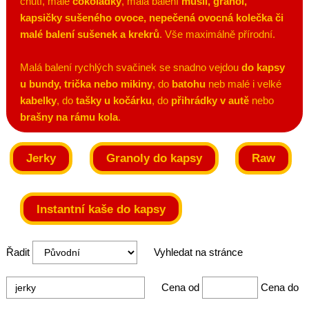
chutí, malé
čokoládky
, malá balení
müsli, granol,
kapsičky sušeného ovoce, nepečená ovocná kolečka či
malé balení sušenek a krekrů
. Vše maximálně přírodní.
Malá balení rychlých svačinek se snadno vejdou
do kapsy
u bundy, trička nebo mikiny
, do
batohu
neb malé i velké
kabelky
, do
tašky u kočárku
, do
přihrádky v autě
nebo
brašny na rámu kola
.
Jerky
Granoly do kapsy
Raw
Instantní kaše do kapsy
Řadit
Vyhledat na stránce
Cena od
Cena do