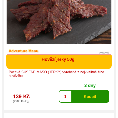
Adventure Menu
AM11041
Hovězí jerky 50g
Poctivé SUŠENÉ MASO (JERKY) vyrobené z nejkvalitnějšího
hovězího.
3 dny
139 Kč
(2780 Kč/kg)