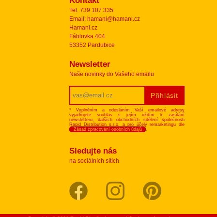
Kontakt
Tel. 739 107 335
Email: hamani@hamani.cz
Hamani.cz
Fáblovka 404
53352 Pardubice
Newsletter
Naše novinky do Vašeho emailu
* Vyplněním a odesláním Vaší emailové adresy
vyjadřujete souhlas s jejím užitím k zasílání
newsletteru, dalších obchodních sdělení společnosti
Rapid Distribution s.r.o. a pro účely remarketingu dle
Zásad zpracování osobních údajů
.
Sledujte nás
na sociálních sítích