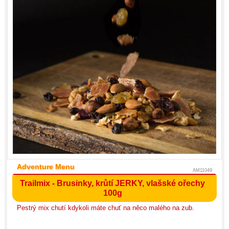
Adventure Menu
AM11049
Trailmix - Brusinky, krůtí JERKY, vlašské ořechy
100g
Pestrý mix chutí kdykoli máte chuť na něco malého na zub.