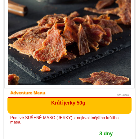
Adventure Menu
AM11044
Krůtí jerky 50g
Poctivé SUŠENÉ MASO (JERKY) z nejkvalitnějšího krůtího
masa.
3 dny