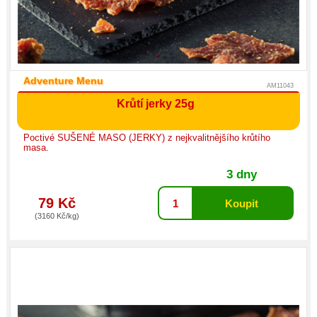
Adventure Menu
AM11043
Krůtí jerky 25g
Poctivé SUŠENÉ MASO (JERKY) z nejkvalitnějšího krůtího
masa.
3 dny
79 Kč
(3160 Kč/kg)