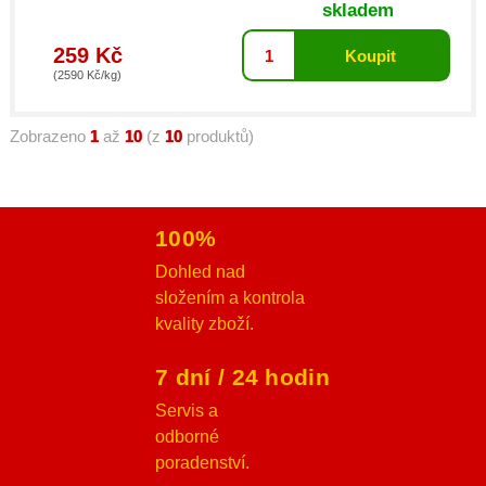
skladem
259 Kč
(2590 Kč/kg)
Zobrazeno
1
až
10
(z
10
produktů)
100%
Dohled nad
složením a kontrola
kvality zboží.
7 dní / 24 hodin
Servis a
odborné
poradenství.