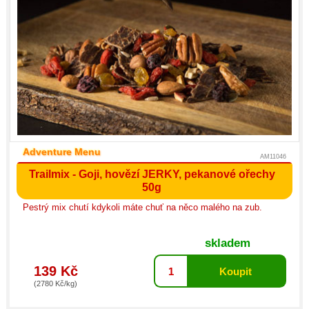
Adventure Menu
AM11046
Trailmix - Goji, hovězí JERKY, pekanové ořechy
50g
Pestrý mix chutí kdykoli máte chuť na něco malého na zub.
skladem
139 Kč
(2780 Kč/kg)