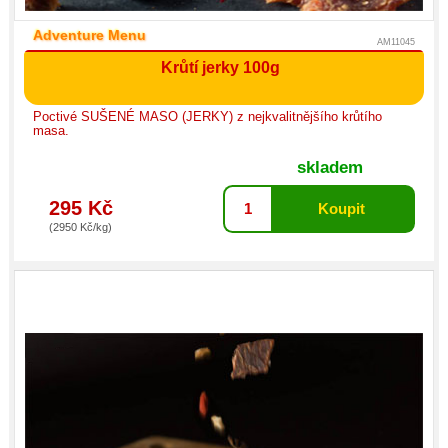
Adventure Menu
AM11045
Krůtí jerky 100g
Poctivé SUŠENÉ MASO (JERKY) z nejkvalitnějšího krůtího
masa.
skladem
295 Kč
(2950 Kč/kg)