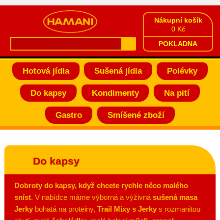
Nákupní košík
0 Kč
POKLADNA
Hotová jídla
Sušená jídla
Polévky
Do kapsy
Kondimenty
Na pití
Gastro
Smíšené zboží
Do kapsy
Dobroty do kapsy, když chcete rychle něco malého
sníst
. V nabídce máme výborná a výživná
sušená masa
Jerky
bohatá na proteiny,
Trail Mixy s Jerky
s rozmanitou