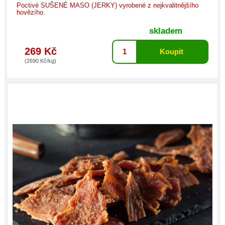
Poctivé SUŠENÉ MASO (JERKY) vyrobené z nejkvalitnějšího
hovězího.
skladem
269 Kč
(2690 Kč/kg)