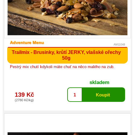
Adventure Menu
AM11048
Trailmix - Brusinky, krůtí JERKY, vlašské ořechy
50g
Pestrý mix chutí kdykoli máte chuť na něco malého na zub.
skladem
139 Kč
(2780 Kč/kg)