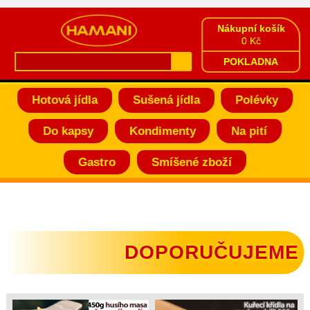
Nákupní košík
0 Kč
POKLADNA
Hotová jídla
Sušená jídla
Polévky
Do kapsy
Kondimenty
Na pití
Gastro
Smíšené zboží
DOPORUČUJEME