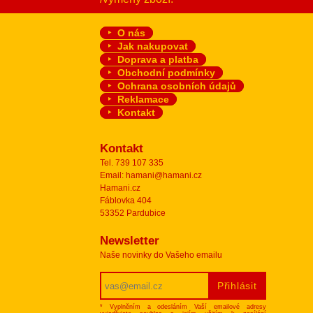
O nás
Jak nakupovat
Doprava a platba
Obchodní podmínky
Ochrana osobních údajů
Reklamace
Kontakt
Kontakt
Tel. 739 107 335
Email: hamani@hamani.cz
Hamani.cz
Fáblovka 404
53352 Pardubice
Newsletter
Naše novinky do Vašeho emailu
* Vyplněním a odesláním Vaší emailové adresy