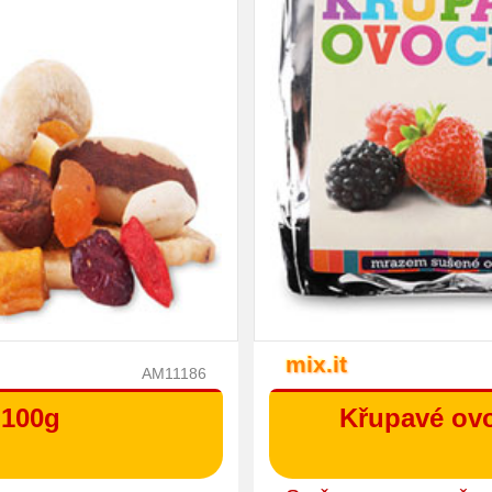
mix.it
AM11186
 100g
Křupavé ovo