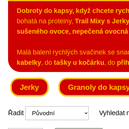
Dobroty do kapsy, když chcete rych
bohatá na proteiny,
Trail Mixy s Jerk
sušeného ovoce, nepečená ovocná k
Malá balení rychlých svačinek se sn
kabelky
, do
tašky u kočárku
, do
při
Jerky
Granoly do kaps
Řadit
Vyhledat n