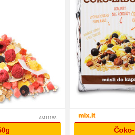
mix.it
AM11188
50g
Čoko-