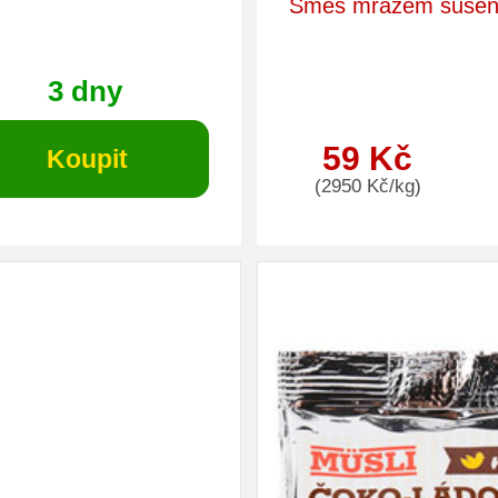
Směs mrazem sušen
3 dny
59 Kč
(2950 Kč/kg)