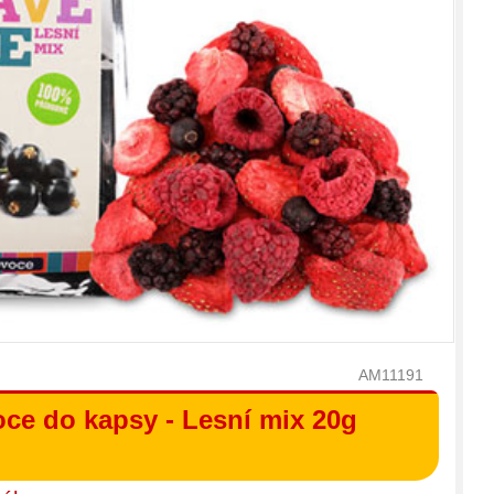
AM11191
ce do kapsy - Lesní mix 20g