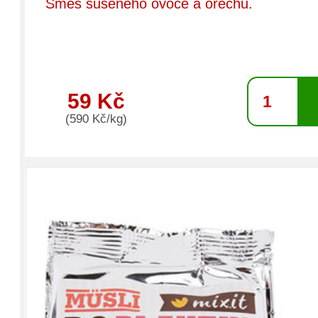
Směs sušeného ovoce a ořechů.
59 Kč
(590 Kč/kg)