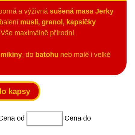
borná a výživná
sušená masa Jerky
 balení
müsli, granol, kapsičky
. Vše maximálně přírodní.
 mikiny
, do
batohu
neb malé i velké
do kapsy
na od
Cena do