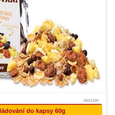
AM11190
ládování do kapsy 60g