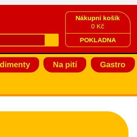
Nákupní košík
0 Kč
POKLADNA
dimenty
Na pití
Gastro