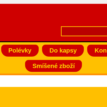
Polévky
Do kapsy
Kon
Smíšené zboží