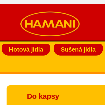
Hotová jídla
Sušená jídla
Do kapsy