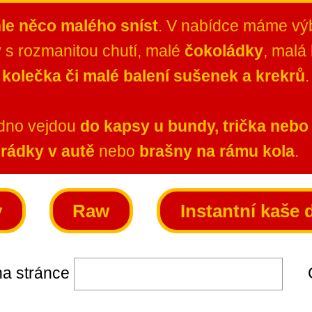
le něco malého sníst
. V nabídce máme vý
y
s rozmanitou chutí, malé
čokoládky
, malá
olečka či malé balení sušenek a krekrů
adno vejdou
do kapsy u bundy, trička nebo
hrádky v autě
nebo
brašny na rámu kola
.
y
Raw
Instantní kaše 
a stránce
Ce