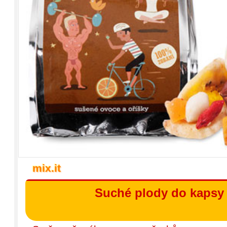
mix.it
Suché plody do kapsy