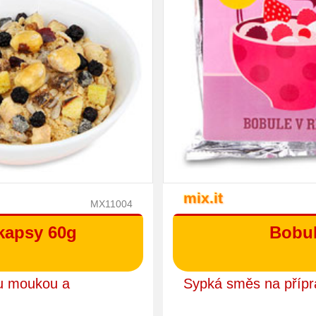
mix.it
MX11004
kapsy 60g
Bobul
ou moukou a
Sypká směs na příp