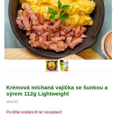
Krémová míchaná vajíčka se šunkou a
sýrem 112g Lightweight
AM11037
Po téhle snídani tě nic nezastaví!