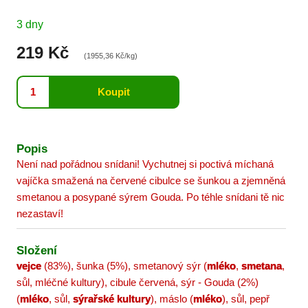
3 dny
219 Kč
(1955,36 Kč/kg)
Popis
Není nad pořádnou snídani! Vychutnej si poctivá míchaná
vajíčka smažená na červené cibulce se šunkou a zjemněná
smetanou a posypané sýrem Gouda. Po téhle snídani tě nic
nezastaví!
Složení
vejce
(83%), šunka (5%), smetanový sýr (
mléko
,
smetana
,
sůl, mléčné kultury), cibule červená, sýr - Gouda (2%)
(
mléko
, sůl,
sýrařské kultury
), máslo (
mléko
), sůl, pepř