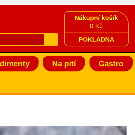
Nákupní košík
0 Kč
POKLADNA
dimenty
Na pití
Gastro