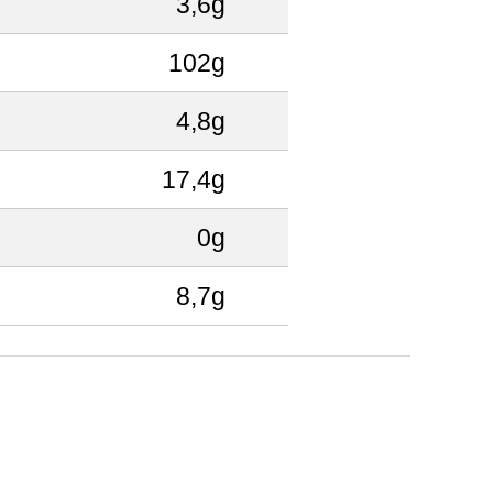
3,6g
102g
4,8g
17,4g
0g
8,7g