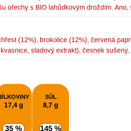
 ořechy s BIO lahůdkovým droždím. Ano, s
chřest (12%), brokolice (12%), červená papri
 kvasnice, sladový extrakt), česnek sušený, 
BÍLKOVINY
SŮL
17,4 g
8,7 g
35 %
145 %