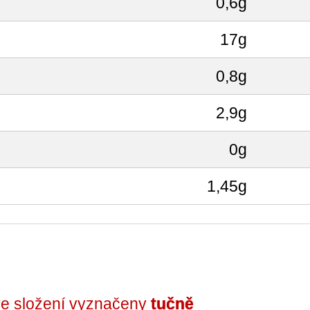
0,6g
17g
0,8g
2,9g
0g
1,45g
 ve složení vyznačeny
tučně