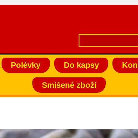
Polévky
Do kapsy
Kon
Smíšené zboží