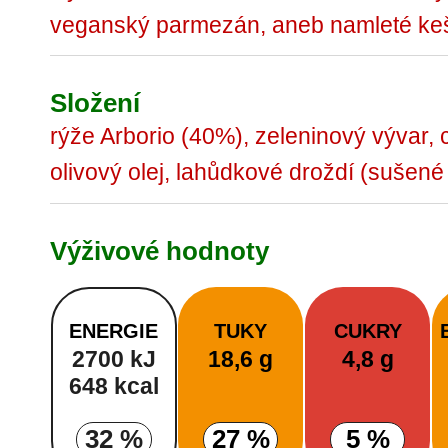
veganský parmezán, aneb namleté kešu
Složení
rýže Arborio (40%), zeleninový vývar, 
olivový olej, lahůdkové droždí (sušené
Výživové hodnoty
ENERGIE
TUKY
CUKRY
2700 kJ
18,6 g
4,8 g
648 kcal
32 %
27 %
5 %