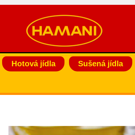
Hotová jídla
Sušená jídla