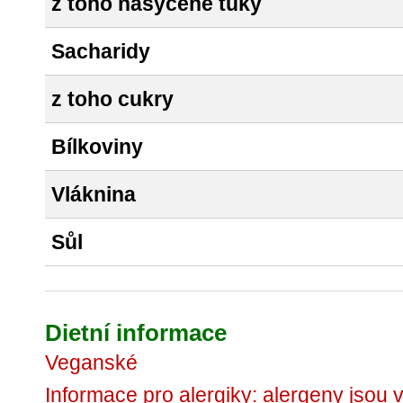
z toho nasycené tuky
Sacharidy
z toho cukry
Bílkoviny
Vláknina
Sůl
Dietní informace
Veganské
Informace pro alergiky: alergeny jsou