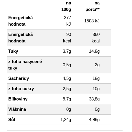
na
na
100g
porci**
Energetická
377
1508 kJ
hodnota
kJ
Energetická
90
360
hodnota
kcal
kcal
Tuky
3,7g
14,8g
z toho nasycené
0,5g
2g
tuky
Sacharidy
4,5g
18g
z toho cukry
2,5g
10g
Bílkoviny
9,7g
38,8g
Vláknina
0g
0g
Sůl
1,24g
4,96g