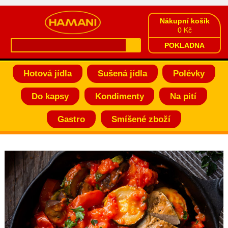
Nákupní košík
0 Kč
POKLADNA
Hotová jídla
Sušená jídla
Polévky
Do kapsy
Kondimenty
Na pití
Gastro
Smíšené zboží