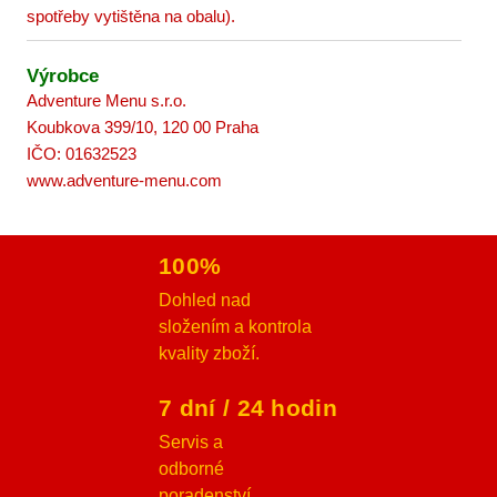
spotřeby vytištěna na obalu).
Výrobce
Adventure Menu s.r.o.
Koubkova 399/10, 120 00 Praha
IČO: 01632523
www.adventure-menu.com
100%
Dohled nad
složením a kontrola
kvality zboží.
7 dní / 24 hodin
Servis a
odborné
poradenství.