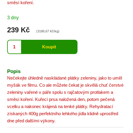
směsí koření.
3 dny
239 Kč
(3186,67 Kč/kg)
Popis
Nečekejte úhledně naskládané plátky zeleniny, jako to uměl
myšák ve filmu. Co ale můžete čekat je skvělá chuť čerstvé
zeleniny vařené v páře spolu s rajčatovým protlakem a
směsí koření. Kuřecí prsa naložená den, potom pečená
vcelku a nakonec krájená na tenké plátky. Rehydratací
získaných 400g perfektního lehkého jídla klidně uprostřed
dne před dalšími výkony.