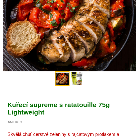
Kuřecí supreme s ratatouille 75g
Lightweight
AM11019
Skvělá chuť čerstvé zeleniny s rajčatovým protlakem a