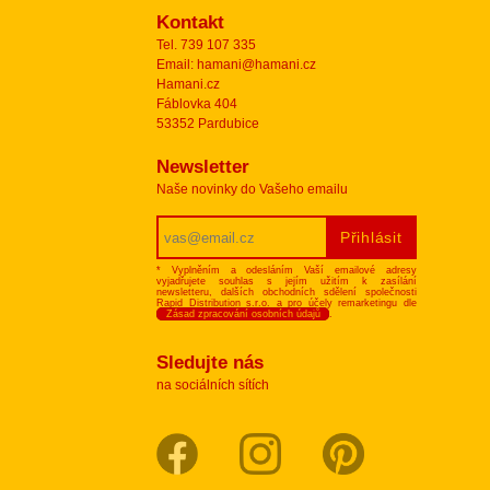
Kontakt
Tel. 739 107 335
Email: hamani@hamani.cz
Hamani.cz
Fáblovka 404
53352 Pardubice
Newsletter
Naše novinky do Vašeho emailu
* Vyplněním a odesláním Vaší emailové adresy
vyjadřujete souhlas s jejím užitím k zasílání
newsletteru, dalších obchodních sdělení společnosti
Rapid Distribution s.r.o. a pro účely remarketingu dle
Zásad zpracování osobních údajů
.
Sledujte nás
na sociálních sítích