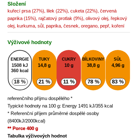
Složení
kuřecí prsa (27%), lilek (22%), cuketa (22%), červená
paprika (15%), rajčatový protlak (9%), olivový olej, řepkový
olej, kurkuma, sůl, paprika, česnek, oregano, pepř, koření
Výživové hodnoty
ENERGIE
TUKY
CUKRY
BÍLKOVINY
SŮL
1508 kJ
14,8 g
10 g
38,8 g
4,96 g
360 kcal
18 %
21 %
11 %
78 %
83 %
referenčního příjmu dospělého *
Typické hodnoty na 100 g: Energy 1491 kJ/355 kcal
* Referenční příjem průměrné dospělé osoby
(8400kJ/2000kcal)
** Porce 400 g
Tabulka výživových hodnot