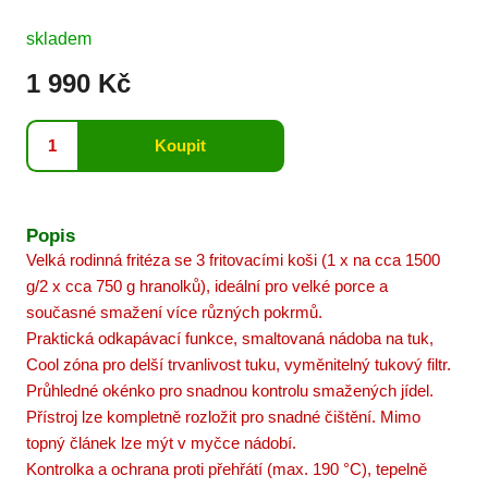
skladem
1 990 Kč
Popis
Velká rodinná fritéza se 3 fritovacími koši (1 x na cca 1500
g/2 x cca 750 g hranolků), ideální pro velké porce a
současné smažení více různých pokrmů.
Praktická odkapávací funkce, smaltovaná nádoba na tuk,
Cool zóna pro delší trvanlivost tuku, vyměnitelný tukový filtr.
Průhledné okénko pro snadnou kontrolu smažených jídel.
Přístroj lze kompletně rozložit pro snadné čištění. Mimo
topný článek lze mýt v myčce nádobí.
Kontrolka a ochrana proti přehřátí (max. 190 °C), tepelně