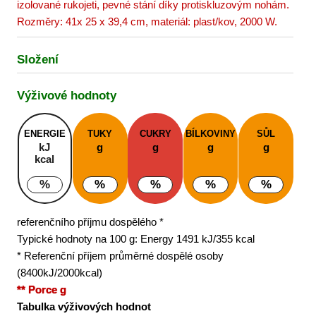
izolované rukojeti, pevné stání díky protiskluzovým nohám.
Rozměry: 41x 25 x 39,4 cm, materiál: plast/kov, 2000 W.
Složení
Výživové hodnoty
ENERGIE
TUKY
CUKRY
BÍLKOVINY
SŮL
kJ
g
g
g
g
kcal
%
%
%
%
%
referenčního příjmu dospělého *
Typické hodnoty na 100 g: Energy 1491 kJ/355 kcal
* Referenční příjem průměrné dospělé osoby
(8400kJ/2000kcal)
** Porce g
Tabulka výživových hodnot