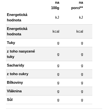
na
na
100g
porci**
Energetická
kJ
kJ
hodnota
Energetická
kcal
kcal
hodnota
Tuky
g
g
z toho nasycené
g
g
tuky
Sacharidy
g
g
z toho cukry
g
g
Bílkoviny
g
g
Vláknina
g
g
Sůl
g
g