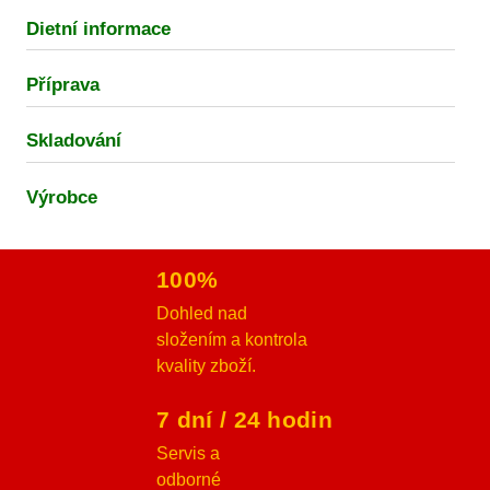
Dietní informace
Příprava
Skladování
Výrobce
100%
Dohled nad
složením a kontrola
kvality zboží.
7 dní / 24 hodin
Servis a
odborné