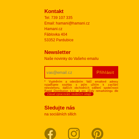
Kontakt
Tel. 739 107 335
Email: hamani@hamani.cz
Hamani.cz
Fáblovka 404
53352 Pardubice
Newsletter
Naše novinky do Vašeho emailu
* Vyplněním a odesláním Vaší emailové adresy
vyjadřujete souhlas s jejím užitím k zasílání
newsletteru, dalších obchodních sdělení společnosti
Rapid Distribution s.r.o. a pro účely remarketingu dle
Zásad zpracování osobních údajů
.
Sledujte nás
na sociálních sítích