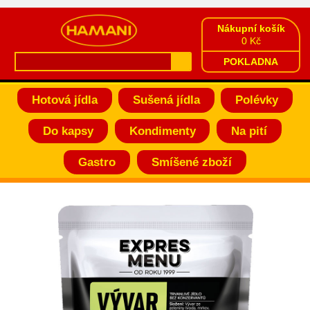
Nákupní košík
0 Kč
POKLADNA
Hotová jídla
Sušená jídla
Polévky
Do kapsy
Kondimenty
Na pití
Gastro
Smíšené zboží