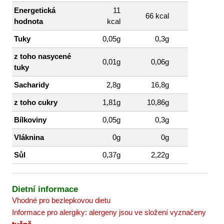
Energetická
11
66 kcal
hodnota
kcal
Tuky
0,05g
0,3g
z toho nasycené
0,01g
0,06g
tuky
Sacharidy
2,8g
16,8g
z toho cukry
1,81g
10,86g
Bílkoviny
0,05g
0,3g
Vláknina
0g
0g
Sůl
0,37g
2,22g
Dietní informace
Vhodné pro bezlepkovou dietu
Informace pro alergiky: alergeny jsou ve složení vyznačeny