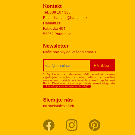
Kontakt
Tel. 739 107 335
Email: hamani@hamani.cz
Hamani.cz
Fáblovka 404
53352 Pardubice
Newsletter
Naše novinky do Vašeho emailu
* Vyplněním a odesláním Vaší emailové adresy
vyjadřujete souhlas s jejím užitím k zasílání
newsletteru, dalších obchodních sdělení společnosti
Rapid Distribution s.r.o. a pro účely remarketingu dle
Zásad zpracování osobních údajů
.
Sledujte nás
na sociálních sítích