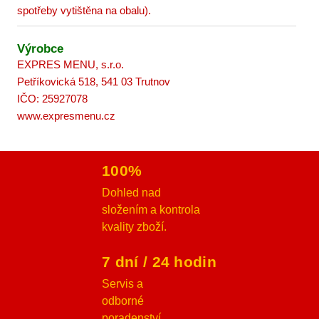
spotřeby vytištěna na obalu).
Výrobce
EXPRES MENU, s.r.o.
Petříkovická 518, 541 03 Trutnov
IČO: 25927078
www.expresmenu.cz
100%
Dohled nad
složením a kontrola
kvality zboží.
7 dní / 24 hodin
Servis a
odborné
poradenství.