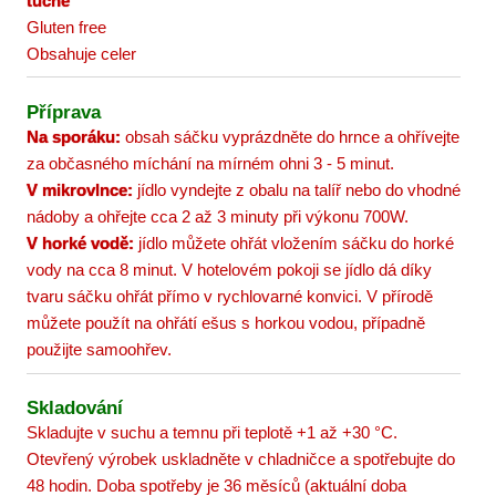
tučně
Gluten free
Obsahuje celer
Příprava
Na sporáku:
obsah sáčku vyprázdněte do hrnce a ohřívejte
za občasného míchání na mírném ohni 3 - 5 minut.
V mikrovlnce:
jídlo vyndejte z obalu na talíř nebo do vhodné
nádoby a ohřejte cca 2 až 3 minuty při výkonu 700W.
V horké vodě:
jídlo můžete ohřát vložením sáčku do horké
vody na cca 8 minut. V hotelovém pokoji se jídlo dá díky
tvaru sáčku ohřát přímo v rychlovarné konvici. V přírodě
můžete použít na ohřátí ešus s horkou vodou, případně
použijte samoohřev.
Skladování
Skladujte v suchu a temnu při teplotě +1 až +30 °C.
Otevřený výrobek uskladněte v chladničce a spotřebujte do
48 hodin. Doba spotřeby je 36 měsíců (aktuální doba