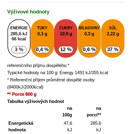
Výživové hodnoty
ENERGIE
TUKY
CUKRY
BÍLKOVINY
SŮL
285,6 kJ
0,3 g
10,9 g
0,3 g
2,22 g
66 kcal
3 %
0,4 %
12 %
0,6 %
37 %
referenčního příjmu dospělého *
Typické hodnoty na 100 g: Energy 1491 kJ/355 kcal
* Referenční příjem průměrné dospělé osoby
(8400kJ/2000kcal)
** Porce 600 g
Tabulka výživových hodnot
na
na
100g
porci**
Energetická
47,6
285,6
hodnota
kJ
kJ