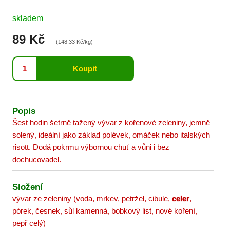
skladem
89 Kč
(148,33 Kč/kg)
Popis
Šest hodin šetrně tažený vývar z kořenové zeleniny, jemně
solený, ideální jako základ polévek, omáček nebo italských
risott. Dodá pokrmu výbornou chuť a vůni i bez
dochucovadel.
Složení
vývar ze zeleniny (voda, mrkev, petržel, cibule,
celer
,
pórek, česnek, sůl kamenná, bobkový list, nové koření,
pepř celý)