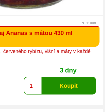
NT11008
aj Ananas s mátou 430 ml
, červeného rybízu, višní a máty v každé
3 dny