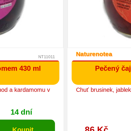
Naturenotea
NT11011
omem 430 ml
Pečený čaj
jahod a kardamomu v
Chuť brusinek, jablek
14 dní
86 Kč