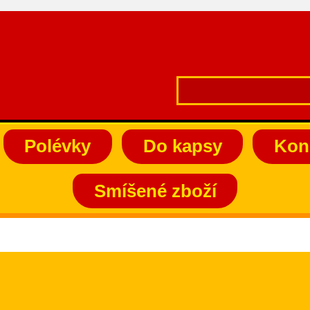
Polévky
Do kapsy
Kon
Smíšené zboží