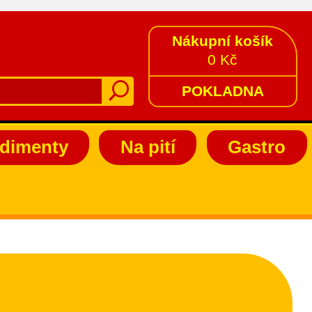
Nákupní košík
0 Kč
POKLADNA
dimenty
Na pití
Gastro