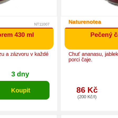
Naturenotea
NT11007
orem 430 ml
Pečený č
ízu a zázvoru v každé
Chuť ananasu, jablek
porci čaje.
3 dny
86 Kč
(200 Kč/l)