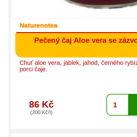
Naturenotea
Pečený čaj Aloe vera se zázv
Chuť aloe vera, jablek, jahod, černého ryb
porci čaje.
86 Kč
(200 Kč/l)