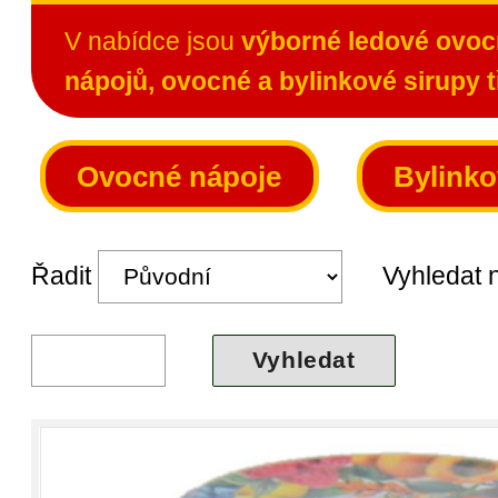
V nabídce jsou
výborné ledové ovocn
nápojů, ovocné a bylinkové sirupy t
Ovocné nápoje
Bylinko
Řadit
Vyhledat n