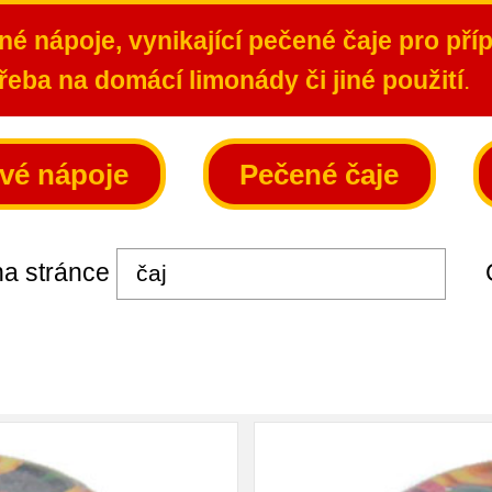
é nápoje, vynikající pečené čaje pro pří
řeba na domácí limonády či jiné použití
.
vé nápoje
Pečené čaje
a stránce
Ce