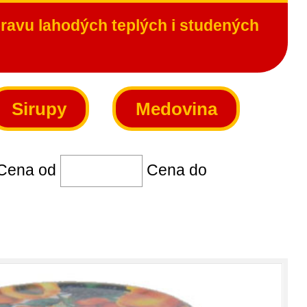
pravu lahodých teplých i studených
Sirupy
Medovina
na od
Cena do