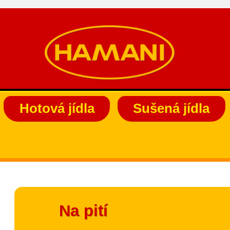
Hotová jídla
Sušená jídla
Na pití