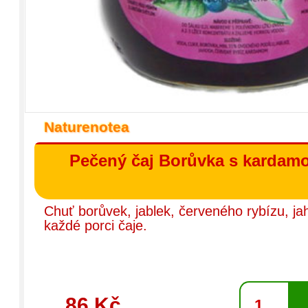
Naturenotea
Pečený čaj Borůvka s kardam
Chuť borůvek, jablek, červeného rybízu, 
každé porci čaje.
86 Kč