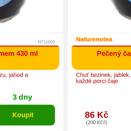
Naturenotea
NT11009
omem 430 ml
Pečený čaj
zu, jahod a
Chuť bezinek, jablek,
každé porci čaje.
3 dny
86 Kč
(200 Kč/l)