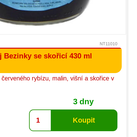
NT11010
 Bezinky se skořicí 430 ml
 červeného rybízu, malin, višní a skořice v
3 dny