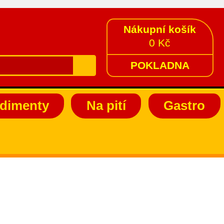
Nákupní košík
0 Kč
POKLADNA
dimenty
Na pití
Gastro