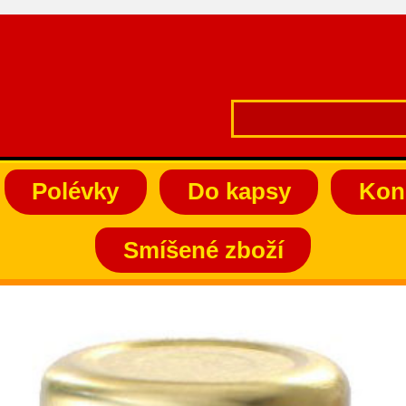
Polévky
Do kapsy
Kon
Smíšené zboží