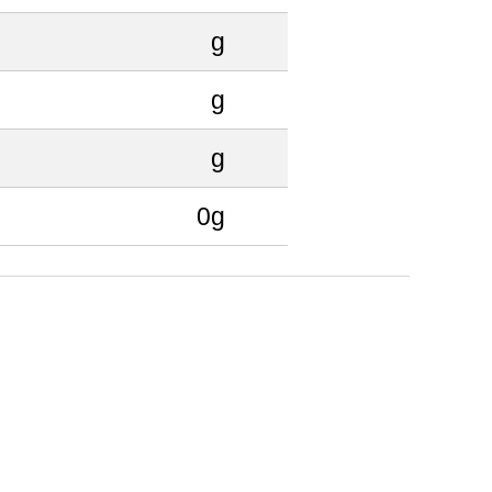
g
g
g
0g