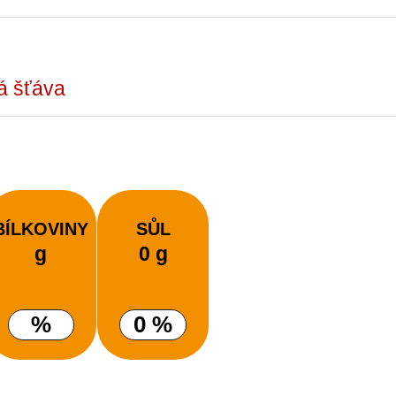
vá šťáva
BÍLKOVINY
SŮL
g
0 g
%
0 %