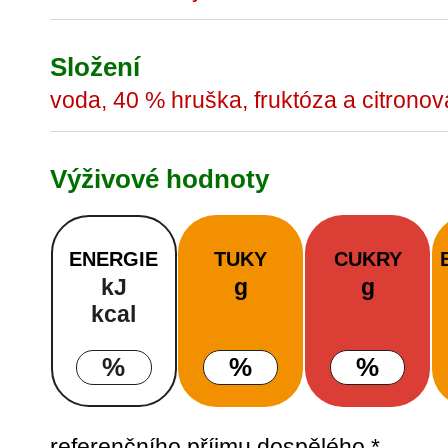
Složení
voda, 40 % hruška, fruktóza a citrono
Výživové hodnoty
ENERGIE
TUKY
CUKRY
kJ
g
g
kcal
%
%
%
referenčního příjmu dospělého *