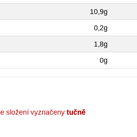
10,9g
0,2g
1,8g
0g
 ve složení vyznačeny
tučně