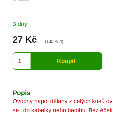
3 dny
27 Kč
(135 Kč/l)
Popis
Ovocný nápoj dělaný z celých kusů ovo
se i do kabelky nebo batohu. Bez éček