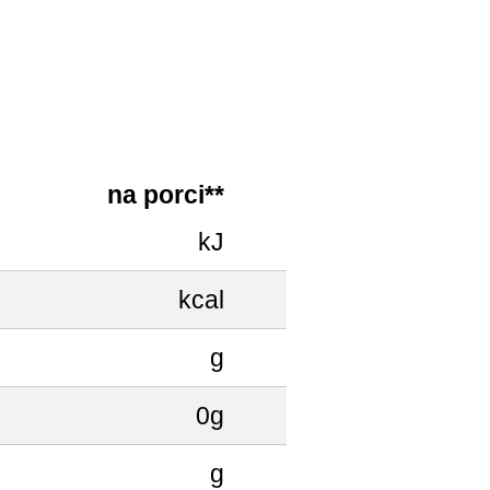
na porci**
kJ
kcal
g
0g
g