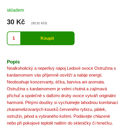
skladem
30 Kč
(90,91 Kč/l)
Popis
Nealkoholický a neperlivý nápoj Ledové ovoce Ostružina s
kardamomem vás příjemně osvěží a nabije energií.
Neobsahuje konzervanty, éčka, barviva ani aromata.
Ostružina s kardamomem je velmi chutná a zajímavá
příchuť a společně s dalšími druhy ovoce vytváří originální
harmonii. Plnými doušky si vychutnejte lahodnou kombinaci
zkaramelizovaných kousků červeného rybízu, jablek,
ostružin, jahod a vybraného koření. Podávejte chlazené
nebo při pokojové teplotě nalitím do skleničky či hrnečku.