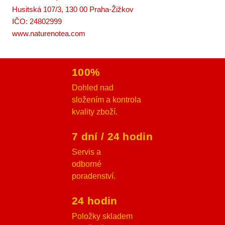
Husitská 107/3, 130 00 Praha-Žižkov
IČO: 24802999
www.naturenotea.com
100%
Dohled nad
složením a kontrola
kvality zboží.
7 dní / 24 hodin
Servis a
odborné
poradenství.
24 hodin
Položky skladem