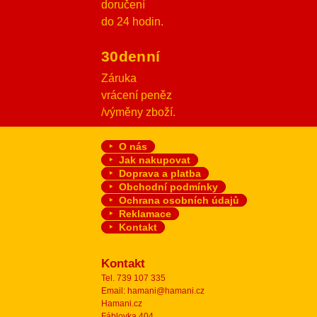
doručení
do 24 hodin.
30denní
Záruka
vrácení peněz
/výměny zboží.
O nás
Jak nakupovat
Doprava a platba
Obchodní podmínky
Ochrana osobních údajů
Reklamace
Kontakt
Kontakt
Tel. 739 107 335
Email: hamani@hamani.cz
Hamani.cz
Fáblovka 404