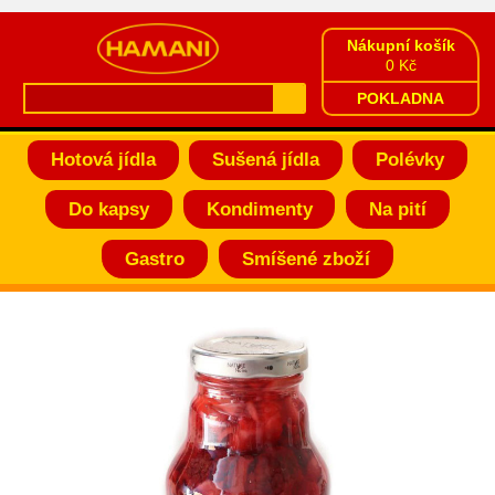
Nákupní košík
0 Kč
POKLADNA
Hotová jídla
Sušená jídla
Polévky
Do kapsy
Kondimenty
Na pití
Gastro
Smíšené zboží