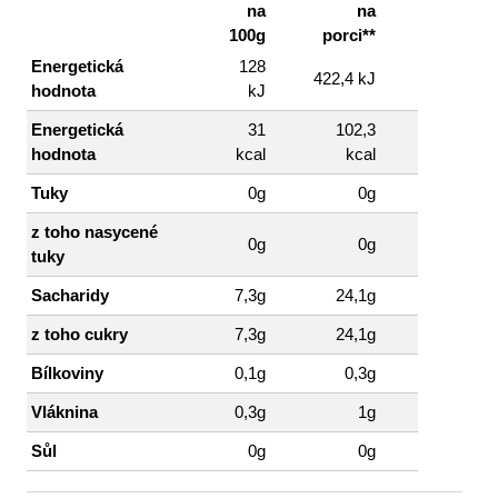
na
na
100g
porci**
Energetická
128
422,4 kJ
hodnota
kJ
Energetická
31
102,3
hodnota
kcal
kcal
Tuky
0g
0g
z toho nasycené
0g
0g
tuky
Sacharidy
7,3g
24,1g
z toho cukry
7,3g
24,1g
Bílkoviny
0,1g
0,3g
Vláknina
0,3g
1g
Sůl
0g
0g