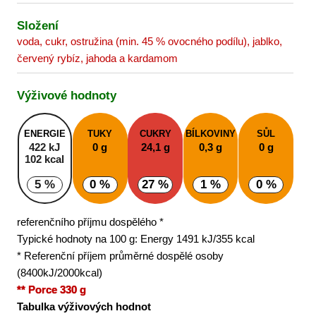
Složení
voda, cukr, ostružina (min. 45 % ovocného podílu), jablko,
červený rybíz, jahoda a kardamom
Výživové hodnoty
ENERGIE
TUKY
CUKRY
BÍLKOVINY
SŮL
422 kJ
0 g
24,1 g
0,3 g
0 g
102 kcal
5 %
0 %
27 %
1 %
0 %
referenčního příjmu dospělého *
Typické hodnoty na 100 g: Energy 1491 kJ/355 kcal
* Referenční příjem průměrné dospělé osoby
(8400kJ/2000kcal)
** Porce 330 g
Tabulka výživových hodnot