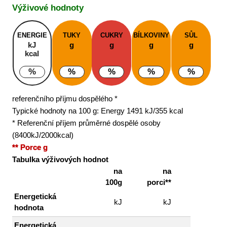
Výživové hodnoty
ENERGIE
TUKY
CUKRY
BÍLKOVINY
SŮL
kJ
g
g
g
g
kcal
%
%
%
%
%
referenčního příjmu dospělého *
Typické hodnoty na 100 g: Energy 1491 kJ/355 kcal
* Referenční příjem průměrné dospělé osoby
(8400kJ/2000kcal)
** Porce g
Tabulka výživových hodnot
na
na
100g
porci**
Energetická
kJ
kJ
hodnota
Energetická