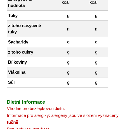
kcal
kcal
hodnota
Tuky
g
g
z toho nasycené
g
g
tuky
Sacharidy
g
g
z toho cukry
g
g
Bílkoviny
g
g
Vláknina
g
g
Sůl
g
g
Dietní informace
Vhodné pro bezlepkovou dietu.
Informace pro alergiky: alergeny jsou ve složení vyznačeny
tučně