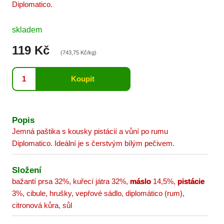
Diplomatico.
skladem
119 Kč
(743,75 Kč/kg)
Popis
Jemná paštika s kousky pistácií a vůní po rumu
Diplomatico. Ideální je s čerstvým bílým pečivem.
Složení
bažantí prsa 32%, kuřecí játra 32%,
máslo
14,5%,
pistácie
3%, cibule, hrušky, vepřové sádlo, diplomático (rum),
citronová kůra, sůl