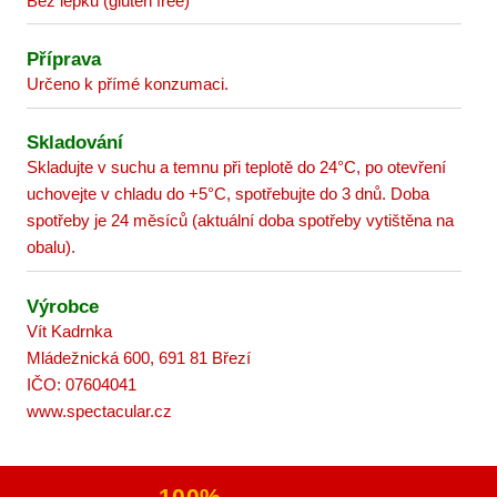
Bez lepku (gluten free)
Příprava
Určeno k přímé konzumaci.
Skladování
Skladujte v suchu a temnu při teplotě do 24°C, po otevření
uchovejte v chladu do +5°C, spotřebujte do 3 dnů. Doba
spotřeby je 24 měsíců (aktuální doba spotřeby vytištěna na
obalu).
Výrobce
Vít Kadrnka
Mládežnická 600, 691 81 Březí
IČO: 07604041
www.spectacular.cz
100%