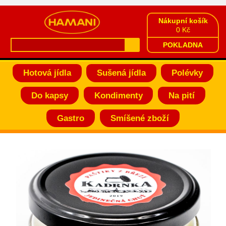
Nákupní košík
0 Kč
POKLADNA
Hotová jídla
Sušená jídla
Polévky
Do kapsy
Kondimenty
Na pití
Gastro
Smíšené zboží