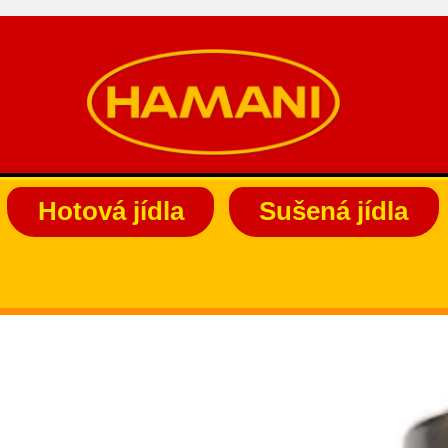
Hotová jídla
Sušená jídla