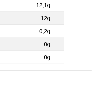
12,1g
12g
0,2g
0g
0g