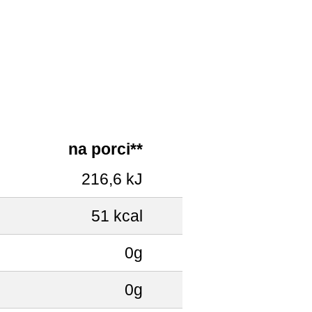
na porci**
216,6 kJ
51 kcal
0g
0g