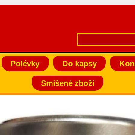
Polévky
Do kapsy
Kon
Smíšené zboží