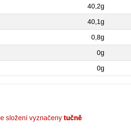
40,2g
40,1g
0,8g
0g
0g
 ve složení vyznačeny
tučně