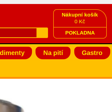
Nákupní košík
0 Kč
POKLADNA
dimenty
Na pití
Gastro