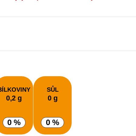
BÍLKOVINY
SŮL
0,2 g
0 g
0 %
0 %