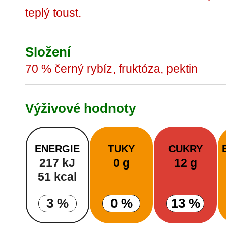
teplý toust.
Složení
70 % černý rybíz, fruktóza, pektin
Výživové hodnoty
ENERGIE
TUKY
CUKRY
217 kJ
0 g
12 g
51 kcal
3 %
0 %
13 %