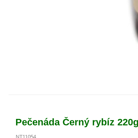
Pečenáda Černý rybíz 220
NT11054