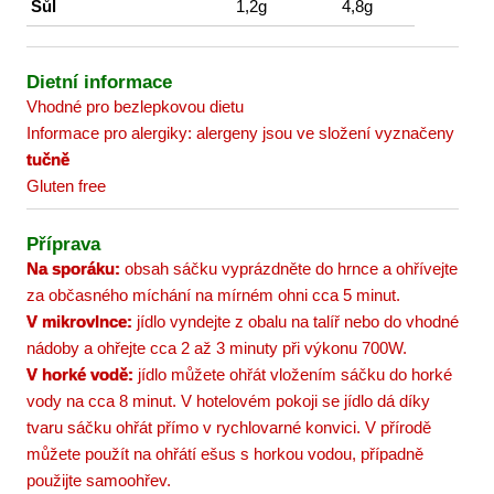
Sůl
1,2g
4,8g
Dietní informace
Vhodné pro bezlepkovou dietu
Informace pro alergiky: alergeny jsou ve složení vyznačeny
tučně
Gluten free
Příprava
Na sporáku:
obsah sáčku vyprázdněte do hrnce a ohřívejte
za občasného míchání na mírném ohni cca 5 minut.
V mikrovlnce:
jídlo vyndejte z obalu na talíř nebo do vhodné
nádoby a ohřejte cca 2 až 3 minuty při výkonu 700W.
V horké vodě:
jídlo můžete ohřát vložením sáčku do horké
vody na cca 8 minut. V hotelovém pokoji se jídlo dá díky
tvaru sáčku ohřát přímo v rychlovarné konvici. V přírodě
můžete použít na ohřátí ešus s horkou vodou, případně
použijte samoohřev.