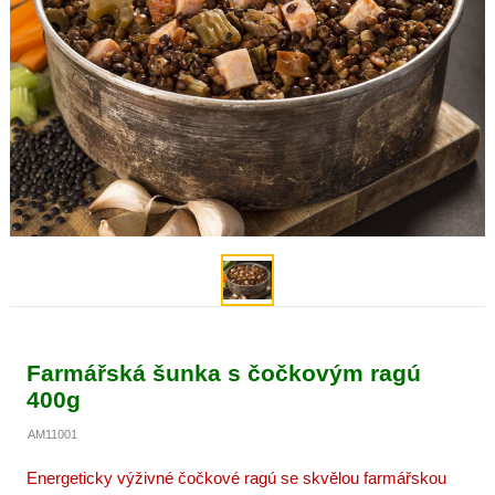
Farmářská šunka s čočkovým ragú
400g
AM11001
Energeticky výživné čočkové ragú se skvělou farmářskou