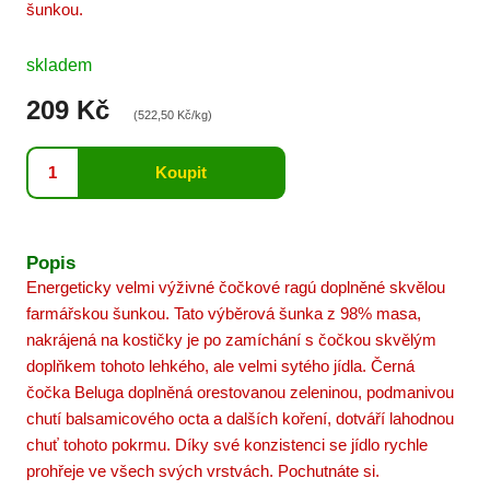
šunkou.
skladem
209 Kč
(522,50 Kč/kg)
Popis
Energeticky velmi výživné čočkové ragú doplněné skvělou
farmářskou šunkou. Tato výběrová šunka z 98% masa,
nakrájená na kostičky je po zamíchání s čočkou skvělým
doplňkem tohoto lehkého, ale velmi sytého jídla. Černá
čočka Beluga doplněná orestovanou zeleninou, podmanivou
chutí balsamicového octa a dalších koření, dotváří lahodnou
chuť tohoto pokrmu. Díky své konzistenci se jídlo rychle
prohřeje ve všech svých vrstvách. Pochutnáte si.