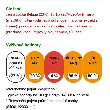
Složení
černá čočka Beluga (23%), šunka (20%-vepřové maso
(min.98%), pitná voda, jedlá sůl s jódem, aroma, extrakt z
koření), pórek, mrkev, řapíkatý
celer
, ocet balsamico
(hrozinky, voda), řepkový olej, česnek, sůl, pepř
Výživové hodnoty
ENERGIE
TUKY
CUKRY
BÍLKOVINY
SŮL
2284 kJ
14 g
4 g
44 g
4,8 g
544 kcal
27 %
20 %
4 %
88 %
80 %
referenčního příjmu dospělého *
Typické hodnoty na 100 g: Energy 1491 kJ/355 kcal
* Referenční příjem průměrné dospělé osoby
(8400kJ/2000kcal)