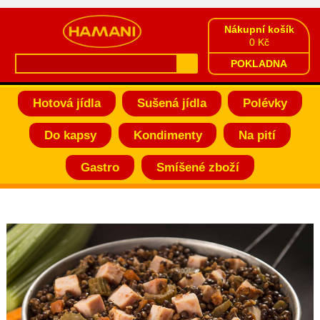
Nákupní košík
0 Kč
POKLADNA
Hotová jídla
Sušená jídla
Polévky
Do kapsy
Kondimenty
Na pití
Gastro
Smíšené zboží