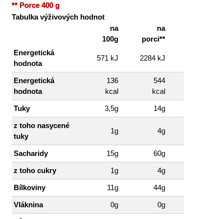
** Porce 400 g
Tabulka výživových hodnot
na
na
100g
porci**
Energetická
571 kJ
2284 kJ
hodnota
Energetická
136
544
hodnota
kcal
kcal
Tuky
3,5g
14g
z toho nasycené
1g
4g
tuky
Sacharidy
15g
60g
z toho cukry
1g
4g
Bílkoviny
11g
44g
Vláknina
0g
0g