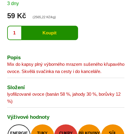
3 dny
59 Kč
(2565,22 Kč/kg)
Popis
Mix do kapsy plný výborného mrazem sušeného křupavého
ovoce. Skvělá svačinka na cesty i do kanceláře.
Složení
lyofilizované ovoce (banán 58 %, jahody 30 %, borůvky 12
%)
Výživové hodnoty
ENERGIE
TUKY
CUKRY
BÍLKOVINY
SŮL