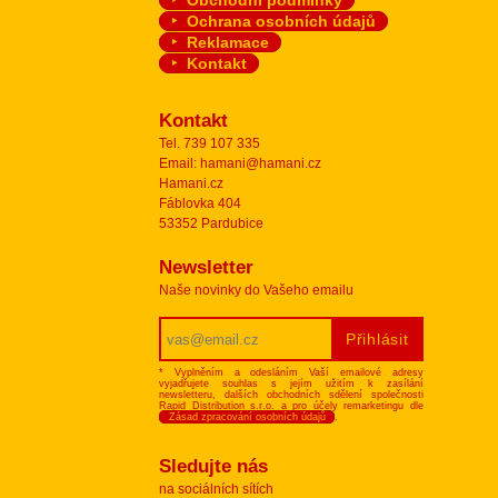
Obchodní podmínky
Ochrana osobních údajů
Reklamace
Kontakt
Kontakt
Tel. 739 107 335
Email: hamani@hamani.cz
Hamani.cz
Fáblovka 404
53352 Pardubice
Newsletter
Naše novinky do Vašeho emailu
* Vyplněním a odesláním Vaší emailové adresy
vyjadřujete souhlas s jejím užitím k zasílání
newsletteru, dalších obchodních sdělení společnosti
Rapid Distribution s.r.o. a pro účely remarketingu dle
Zásad zpracování osobních údajů
.
Sledujte nás
na sociálních sítích