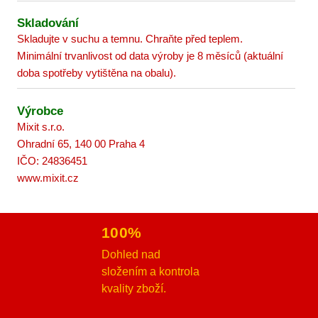
Skladování
Skladujte v suchu a temnu. Chraňte před teplem.
Minimální trvanlivost od data výroby je 8 měsíců (aktuální
doba spotřeby vytištěna na obalu).
Výrobce
Mixit s.r.o.
Ohradní 65, 140 00 Praha 4
IČO: 24836451
www.mixit.cz
100%
Dohled nad
složením a kontrola
kvality zboží.