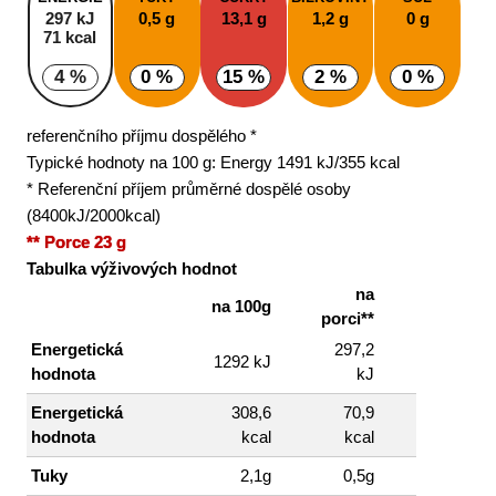
297 kJ
0,5 g
13,1 g
1,2 g
0 g
71 kcal
4 %
0 %
15 %
2 %
0 %
referenčního příjmu dospělého *
Typické hodnoty na 100 g: Energy 1491 kJ/355 kcal
* Referenční příjem průměrné dospělé osoby
(8400kJ/2000kcal)
** Porce 23 g
Tabulka výživových hodnot
na
na 100g
porci**
Energetická
297,2
1292 kJ
hodnota
kJ
Energetická
308,6
70,9
hodnota
kcal
kcal
Tuky
2,1g
0,5g