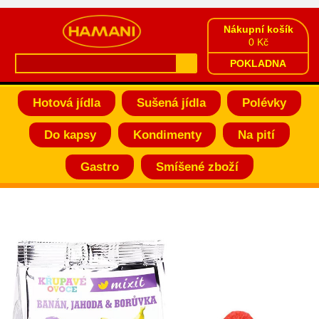
Nákupní košík
0 Kč
POKLADNA
Hotová jídla
Sušená jídla
Polévky
Do kapsy
Kondimenty
Na pití
Gastro
Smíšené zboží