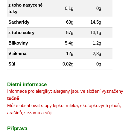
z toho nasycené
0,1g
0g
tuky
Sacharidy
63g
14,5g
z toho cukry
57g
13,1g
Bílkoviny
5,4g
1,2g
Vláknina
12g
2,8g
Sůl
0,02g
0g
Dietní informace
Informace pro alergiky: alergeny jsou ve složení vyznačeny
tučně
Může obsahovat stopy lepku, mléka, skořápkových plodů,
arašídů, sezamu a sóji.
Příprava